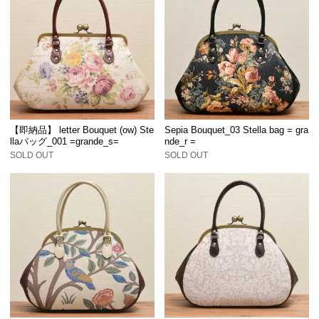
【即納品】 letter Bouquet (ow) Ste
Sepia Bouquet_03 Stella bag = gra
llaバッグ_001 =grande_s=
nde_r =
SOLD OUT
SOLD OUT