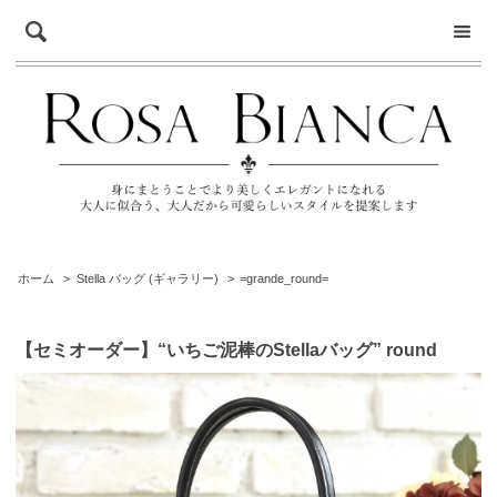
ホーム
>
Stella バッグ (ギャラリー)
>
=grande_round=
【セミオーダー】“いちご泥棒のStellaバッグ” round