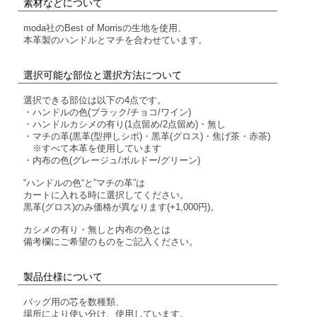
素材などについて
moda社のBest of Morrisの生地を使用、
本革製のハンドルとマチを合わせています。
選択可能な部位と選択方法について
選択できる部位は以下の4点です。
・ハンドルの色(ブラック/チョコ/ワイン)
・ハンドルカシメの有り(1点留め/2点留め)・無し
・マチの革(黒革(型押しシボ)・黒革(グロス)・焦げ茶・赤茶)
※すべて本革を使用しています
・内布の色(グレージュ/ボルドー/グリーン)
“ハンドルの色“と”マチの革”は
カートに入れる時に選択してください。
黒革(グロス)のみ価格が異なります(+1,000円)。
カシメの有り・無しと内布の色とは
備考欄にご希望のものをご記入ください。
製品仕様について
バッグ用の芯を数種類、
場所により使い分け、使用しています。