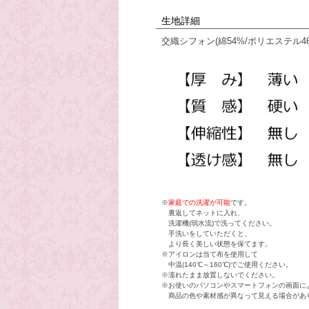
生地詳細
交織シフォン(綿54%/ポリエステル46
※
家庭での洗濯が可能
です。
裏返してネットに入れ、
洗濯機(弱水流)で洗ってください。
手洗いをしていただくと、
より長く美しい状態を保てます。
※アイロンは当て布を使用して
中温(140℃～160℃)でご使用ください。
※濡れたまま放置しないでください。
※お使いのパソコンやスマートフォンの画面に
商品の色や素材感が異なって見える場合があ