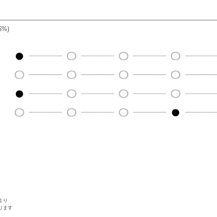
%)
より
ります