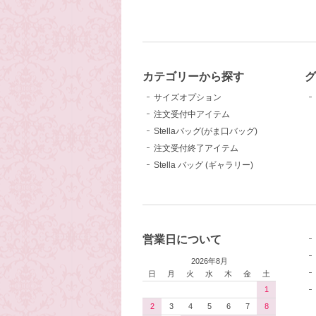
カテゴリーから探す
グ
サイズオプション
注文受付中アイテム
Stellaバッグ(がま口バッグ)
注文受付終了アイテム
Stella バッグ (ギャラリー)
営業日について
2026年8月
日
月
火
水
木
金
土
1
2
3
4
5
6
7
8